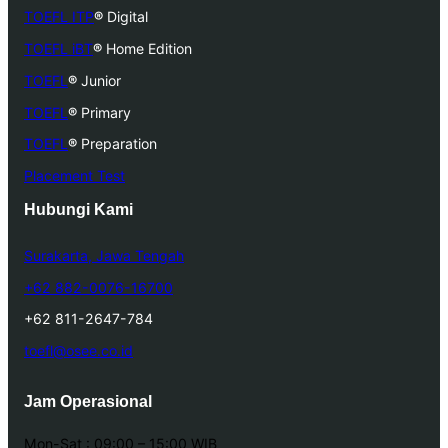
TOEFL ITP
®
Digital
TOEFL iBT
®
Home Edition
TOEFL
®
Junior
TOEFL
®
Primary
TOEFL
®
Preparation
Placement Test
Hubungi Kami
Surakarta, Jawa Tengah
+62 882-0076-16700
+62 811-2647-784
toefl@osee.co.id
Jam Operasional
Mon-Sat : 09:00 – 15:00 WIB