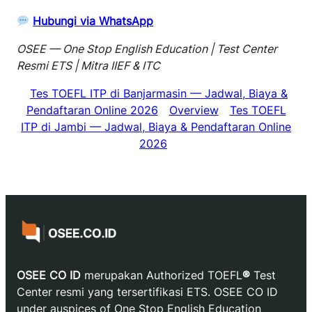
Hubungi via WhatsApp
OSEE — One Stop English Education | Test Center
Resmi ETS | Mitra IIEF & ITC
Tes TOEFL ITP di Banjarmasin — Jadwal, Biaya &
Pendaftaran Online 2026
Overview
Tes TOEFL
ITP di Jambi — Jadwal, Biaya & Pendaftaran Online
2026
OSEE CO ID
merupakan Authorized TOEFL
®
Test
Center resmi yang tersertifikasi ETS. OSEE CO ID
under auspices of One Stop English Education