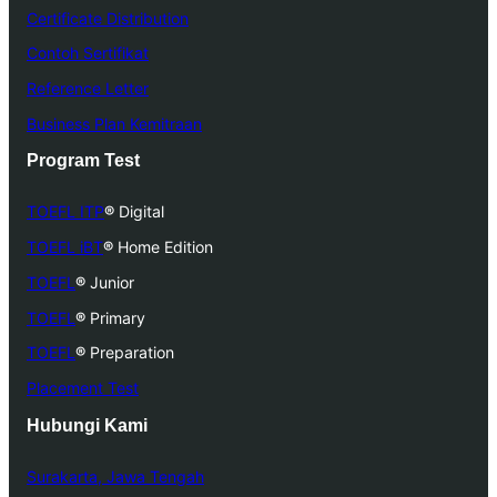
Certificate Distribution
Contoh Sertifikat
Reference Letter
Business Plan Kemitraan
Program Test
TOEFL ITP
®
Digital
TOEFL iBT
®
Home Edition
TOEFL
®
Junior
TOEFL
®
Primary
TOEFL
®
Preparation
Placement Test
Hubungi Kami
Surakarta, Jawa Tengah