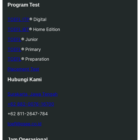
Program Test
TOEFL ITP
®
Digital
TOEFL iBT
®
Home Edition
TOEFL
®
Junior
TOEFL
®
Primary
TOEFL
®
Preparation
Placement Test
Hubungi Kami
Surakarta, Jawa Tengah
+62 882-0076-16700
+62 811-2647-784
toefl@osee.co.id
Jam Operasional