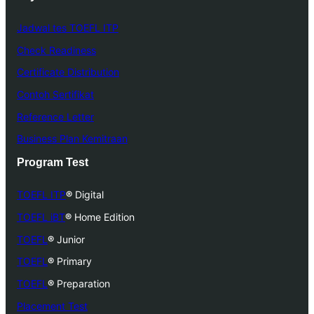
Jadwal tes TOEFL ITP
Check Readiness
Certificate Distribution
Contoh Sertifikat
Reference Letter
Business Plan Kemitraan
Program Test
TOEFL ITP
®
Digital
TOEFL iBT
®
Home Edition
TOEFL
®
Junior
TOEFL
®
Primary
TOEFL
®
Preparation
Placement Test