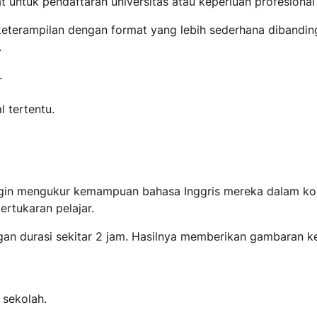
 untuk pendaftaran universitas atau keperluan profesional 
 keterampilan dengan format yang lebih sederhana dibandin
.
.
 tertentu.
ingin mengukur kemampuan bahasa Inggris mereka dalam ko
ertukaran pelajar.
ngan durasi sekitar 2 jam. Hasilnya memberikan gambaran 
sekolah.