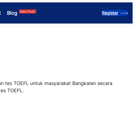
New Post!
t
Blog
Register
 tes TOEFL untuk masyarakat Bangkalan secara
 tes TOEFL.