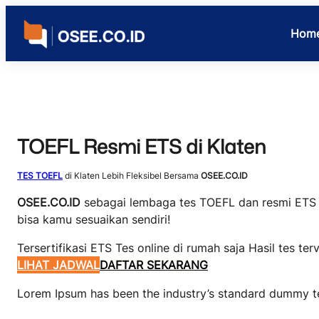
Skip
to
Hom
content
TOEFL Resmi ETS di Klaten
TES TOEFL
di Klaten Lebih Fleksibel Bersama
OSEE.CO.ID
OSEE.CO.ID
sebagai lembaga tes TOEFL dan resmi ETS t
bisa kamu sesuaikan sendiri!
Tersertifikasi ETS Tes online di rumah saja Hasil tes ter
LIHAT JADWAL
DAFTAR SEKARANG
Lorem Ipsum has been the industry’s standard dummy te