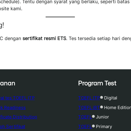
chedule). Tentu dengan syarat yang berlaku, seperti batas
site kami.
g!
EIC dengan
sertifikat resmi ETS
. Tes tersedia setiap hari den
yanan
Program Test
al tes TOEFL ITP
TOEFL ITP
®
Digital
k Readiness
TOEFL iBT
®
Home Editio
ficate Distribution
TOEFL
®
Junior
oh Sertifikat
TOEFL
®
Primary