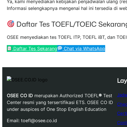
Ya, kami menyediakan kebijakan penjadwalan ulang (res
Informasi selengkapnya mengenai hal ini tersedia di web
Daftar Tes TOEFL/TOEIC Sekaran
OSEE menyediakan tes TOEFL ITP, TOEFL iBT, dan TO
Daftar Tes Sekarang
Chat via WhatsApp
La
Jadw
OSEE CO ID
merupakan Authorized TOEFL
®
Test
Center resmi yang tersertifikasi ETS. OSEE CO ID
Chec
under auspices of One Stop English Education
Certi
Email: toefl@osee.co.id
Cont