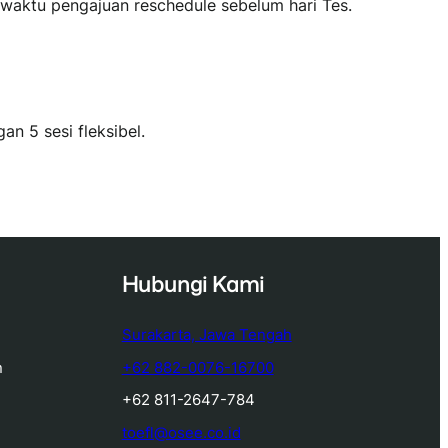
 waktu pengajuan reschedule sebelum hari Tes.
gan 5 sesi fleksibel.
Hubungi Kami
Surakarta, Jawa Tengah
n
+62 882-0076-16700
+62 811-2647-784
toefl@osee.co.id