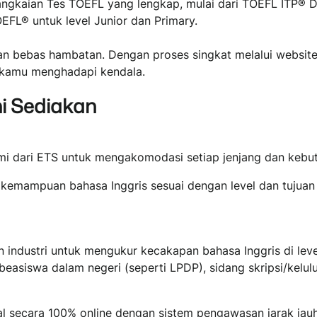
angkaian Tes TOEFL yang lengkap, mulai dari TOEFL ITP® D
OEFL® untuk level Junior dan Primary.
n bebas hambatan. Dengan proses singkat melalui website
a kamu menghadapi kendala.
i Sediakan
mi dari ETS untuk mengakomodasi setiap jenjang dan kebu
i kemampuan bahasa Inggris sesuai dengan level dan tujua
n industri untuk mengukur kecakapan bahasa Inggris di leve
easiswa dalam negeri (seperti LPDP), sidang skripsi/kelu
l secara 100% online dengan sistem pengawasan jarak jauh