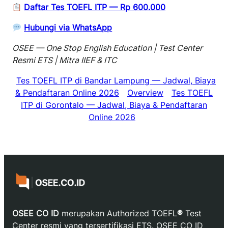
Daftar Tes TOEFL ITP — Rp 600.000
Hubungi via WhatsApp
OSEE — One Stop English Education | Test Center
Resmi ETS | Mitra IIEF & ITC
Tes TOEFL ITP di Bandar Lampung — Jadwal, Biaya
& Pendaftaran Online 2026
Overview
Tes TOEFL
ITP di Gorontalo — Jadwal, Biaya & Pendaftaran
Online 2026
OSEE CO ID
merupakan Authorized TOEFL
®
Test
Center resmi yang tersertifikasi ETS. OSEE CO ID