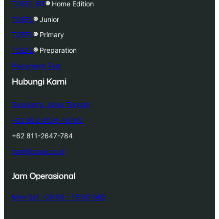
TOEFL iBT
®
Home Edition
TOEFL
®
Junior
TOEFL
®
Primary
TOEFL
®
Preparation
Placement Test
Hubungi Kami
Surakarta, Jawa Tengah
+62 882-0076-16700
+62 811-2647-784
toefl@osee.co.id
Jam Operasional
Mon-Sat : 09:00 – 15:00 WIB