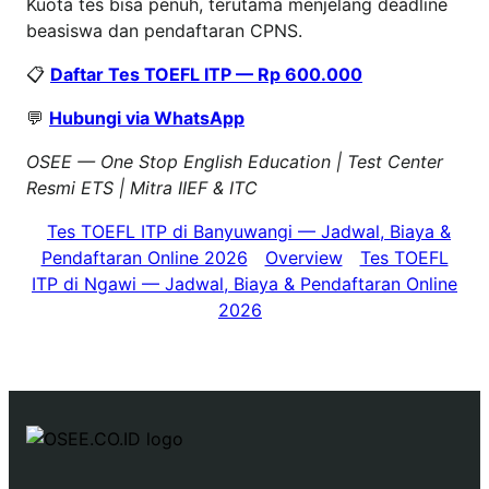
Kuota tes bisa penuh, terutama menjelang deadline
beasiswa dan pendaftaran CPNS.
📋
Daftar Tes TOEFL ITP — Rp 600.000
💬
Hubungi via WhatsApp
OSEE — One Stop English Education | Test Center
Resmi ETS | Mitra IIEF & ITC
Tes TOEFL ITP di Banyuwangi — Jadwal, Biaya &
Pendaftaran Online 2026
Overview
Tes TOEFL
ITP di Ngawi — Jadwal, Biaya & Pendaftaran Online
2026