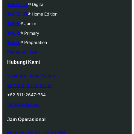
TOEFL ITP
®
Digital
TOEFL iBT
®
Home Edition
TOEFL
®
Junior
TOEFL
®
Primary
TOEFL
®
Preparation
Placement Test
Hubungi Kami
Surakarta, Jawa Tengah
+62 882-0076-16700
+62 811-2647-784
toefl@osee.co.id
Jam Operasional
Mon-Sat : 09:00 – 15:00 WIB