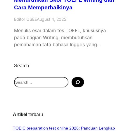
Cara Memperbaikinya
Editor OSEE
August 4, 2025
Menulis esai dalam tes TOEFL, khususnya
pada bagian Writing, membutuhkan
pemahaman tata bahasa Inggris yang…
Search
S
e
a
r
c
Artikel
terbaru
h
TOEIC preparation test online 2026: Panduan Lengkap