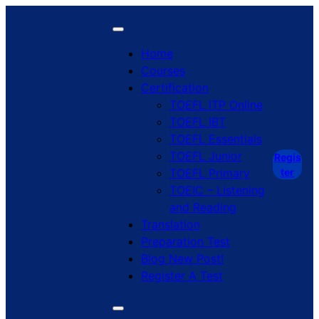
Skip
to
content
Home
Courses
Certification
TOEFL ITP
Online
TOEFL IBT
TOEFL Essentials
TOEFL Junior
Regis
TOEFL Primary
ter
TOEIC – Listening
and Reading
Translation
Preparation Test
Blog
New Post!
Register A Test