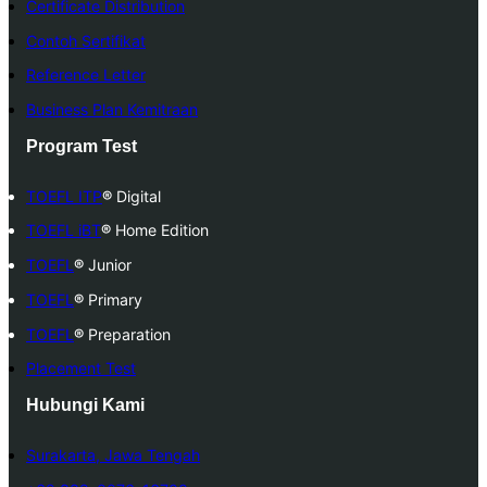
Certificate Distribution
Contoh Sertifikat
Reference Letter
Business Plan Kemitraan
Program Test
TOEFL ITP
®
Digital
TOEFL iBT
®
Home Edition
TOEFL
®
Junior
TOEFL
®
Primary
TOEFL
®
Preparation
Placement Test
Hubungi Kami
Surakarta, Jawa Tengah